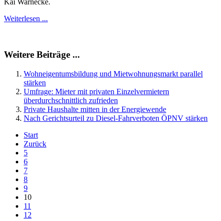
Kai Warnecke.
Weiterlesen ...
Weitere Beiträge ...
Wohneigentumsbildung und Mietwohnungsmarkt parallel
stärken
Umfrage: Mieter mit privaten Einzelvermietern
überdurchschnittlich zufrieden
Private Haushalte mitten in der Energiewende
Nach Gerichtsurteil zu Diesel-Fahrverboten ÖPNV stärken
Start
Zurück
5
6
7
8
9
10
11
12