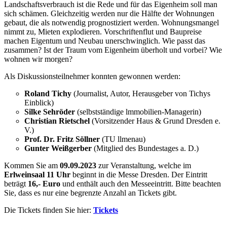
Landschaftsverbrauch ist die Rede und für das Eigenheim soll man
sich schämen. Gleichzeitig werden nur die Hälfte der Wohnungen
gebaut, die als notwendig prognostiziert werden. Wohnungsmangel
nimmt zu, Mieten explodieren. Vorschriftenflut und Baupreise
machen Eigentum und Neubau unerschwinglich. Wie passt das
zusammen? Ist der Traum vom Eigenheim überholt und vorbei? Wie
wohnen wir morgen?
Als Diskussionsteilnehmer konnten gewonnen werden:
Roland Tichy
(Journalist, Autor, Herausgeber von Tichys
Einblick)
Silke Sehröder
(selbstständige lmmobilien-Managerin)
Christian Rietschel
(Vorsitzender Haus & Grund Dresden e.
V.)
Prof. Dr. Fritz Söllner
(TU llmenau)
Gunter Weißgerber
(Mitglied des Bundestages a. D.)
Kommen Sie am
09.09.2023
zur Veranstaltung, welche im
Erlweinsaal 11 Uhr
beginnt in die Messe Dresden. Der Eintritt
beträgt
16,- Euro
und enthält auch den Messeeintritt. Bitte beachten
Sie, dass es nur eine begrenzte Anzahl an Tickets gibt.
Die Tickets finden Sie hier:
Tickets