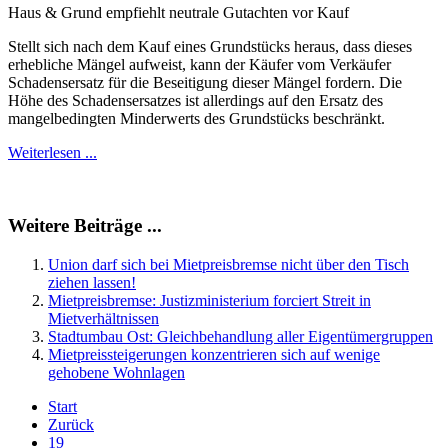
Haus & Grund empfiehlt neutrale Gutachten vor Kauf
Stellt sich nach dem Kauf eines Grundstücks heraus, dass dieses
erhebliche Mängel aufweist, kann der Käufer vom Verkäufer
Schadensersatz für die Beseitigung dieser Mängel fordern. Die
Höhe des Schadensersatzes ist allerdings auf den Ersatz des
mangelbedingten Minderwerts des Grundstücks beschränkt.
Weiterlesen ...
Weitere Beiträge ...
Union darf sich bei Mietpreisbremse nicht über den Tisch
ziehen lassen!
Mietpreisbremse: Justizministerium forciert Streit in
Mietverhältnissen
Stadtumbau Ost: Gleichbehandlung aller Eigentümergruppen
Mietpreissteigerungen konzentrieren sich auf wenige
gehobene Wohnlagen
Start
Zurück
19